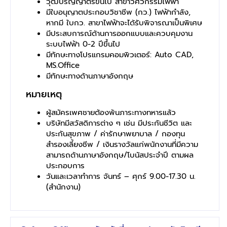
วุฒิปริญญาตรีขึ้นไป สาขาวิศวกรรมไฟฟ้า
มีใบอนุญาตประกอบวิชาชีพ (กว.) ไฟฟ้ากำลัง,
หากมี ใบกว. สาขาไฟฟ้าจะได้รับพิจารณาเป็นพิเศษ
มีประสบการณ์ด้านการออกแบบและควบคุมงาน
ระบบไฟฟ้า 0-2 ปีขึ้นไป
มีทักษะทางโปรแกรมคอมพิวเตอร์: Auto CAD,
MS.Office
มีทักษะทางด้านภาษาอังกฤษ
หมายเหตุ
ผู้สมัครเพศชายต้องพ้นภาระทางทหารแล้ว
บริษัทมีสวัสดิการต่าง ๆ เช่น มีประกันชีวิต และ
ประกันสุขภาพ / ค่ารักษาพยาบาล / กองทุน
สำรองเลี้ยงชีพ / เงินรางวัลแก่พนักงานที่มีความ
สามารถด้านภาษาอังกฤษ/โบนัสประจำปี ตามผล
ประกอบการ
วันและเวลาทำการ จันทร์ – ศุกร์ 9.00-17.30 น.
(สำนักงาน)