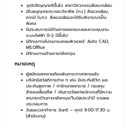
วุฒิปริญญาตรีขึ้นไป สาขาวิศวกรรมสิ่งแวดล้อม
มีใบอนุญาตประกอบวิชาชีพ (กว.) สิ่งแวดล้อม,
หากมี ใบกว. สิ่งแวดล้อมจะได้รับพิจารณาเป็น
พิเศษ
มีประสบการณ์ด้านการออกแบบและควบคุมงาน
ระบบไฟฟ้า 0-2 ปีขึ้นไป
มีทักษะทางโปรแกรมคอมพิวเตอร์: Auto CAD,
MS.Office
มีทักษะทางด้านภาษาอังกฤษ
หมายเหตุ
ผู้สมัครเพศชายต้องพ้นภาระทางทหารแล้ว
บริษัทมีสวัสดิการต่าง ๆ เช่น มีประกันชีวิต และ
ประกันสุขภาพ / ค่ารักษาพยาบาล / กองทุน
สำรองเลี้ยงชีพ / เงินรางวัลแก่พนักงานที่มีความ
สามารถด้านภาษาอังกฤษ/โบนัสประจำปี ตามผล
ประกอบการ
วันและเวลาทำการ จันทร์ – ศุกร์ 9.00-17.30 น.
(สำนักงาน)