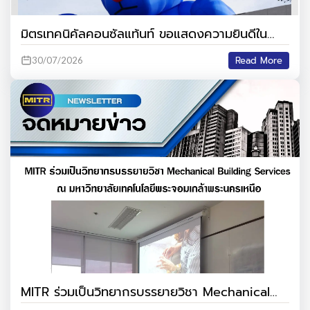
มิตรเทคนิคัลคอนซัลแท้นท์ ขอแสดงความยินดีใน
โอกาสเปิดให้บริการ “Central Northville และขอ
Read More
30/07/2026
ขอบคุณทีมงานผู้ขับเคลื่อนความสำเร็จ
MITR ร่วมเป็นวิทยากรบรรยายวิชา Mechanical
Building Services ณ มหาวิทยาลัยเทคโนโลยี