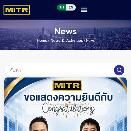
TH
EN
News
Home
»
News & Activities
»
News