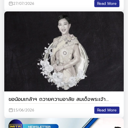
Read More
27/07/2026
พระจอมเกล้าพระนครเหนือ
ขอน้อมเกล้าฯ ถวายความอาลัย สมเด็จพระเจ้า
ลูกเธอ เจ้าฟ้าพัชรกิติยาภา นเรนทิราเทพยวดี กรม
Read More
15/06/2026
หลวงราชสาริณีสิริพัชร มหาวัชรราชธิดา