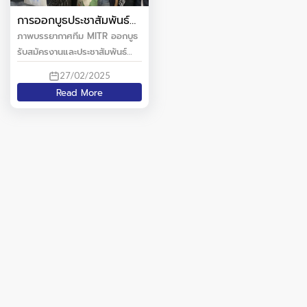
การออกบูธประชาสัมพันธ์
บริษัทและรับสมัครงาน ณ
ภาพบรรยากาศทีม MITR ออกบูธ
มหาวิทยาลัยเทคโนโลยี
รับสมัครงานและประชาสัมพันธ์
พระจอมเกล้าธนบุรี
บริษัทฯ ณ มหาวิทยาลัยเทคโนโลยี
27/02/2025
(KMUTT)
พระจอมเกล้าธนบุรี (KMUTT)
Read More
ขอบคุณน้องๆ นักศึกษาทุกท่าน ที่
แวะเวียนมาสอบถามแนวทางการ
ทำงานและร่วมกิจกรรมที่บูธMITR