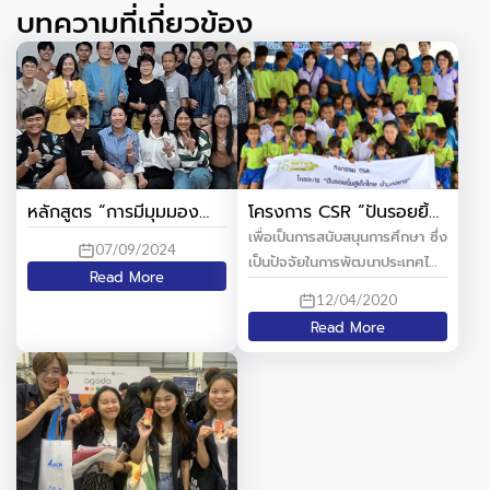
บทความที่เกี่ยวข้อง
หลักสูตร “การมีมุมมอง
โครงการ CSR “ปันรอยยิ้ม
แบบเปิดรับ (Outward
สู่เด็กไทย บ้านดงยาง”
เพื่อเป็นการสนับสนุนการศึกษา ซึ่ง
07/09/2024
Mindset) รุ่นที่1”
เป็นปัจจัยในการพัฒนาประเทศไทย
Read More
ได้อย่างยั่งยืน บริษัท มิตรเทคนิ
12/04/2020
คัลคอนซัลแท้นท์ จำกัด ได้
Read More
สนับสนุนด้านการศึกษา และ
คอมพิวเตอร์ ให้แก่ โรงเรียนบ้าน
ดงยาง หมู่ที่ 1 ตำบลวังเย็น
อำเภอเมืองกาญจนบุรี จังหวัด
กาญจนบุรีในวันเสาร์ ที่ 27
กันยายน 2557 ที่ผ่านมา โดยมี
วัตถุประสงค์ เพื