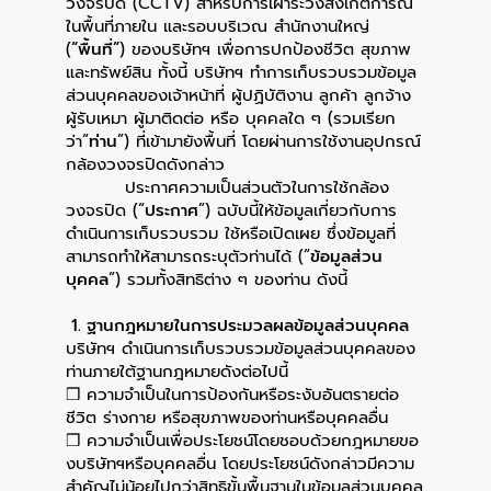
วงจรปิด (
CCTV)
สำหรับการเฝ้าระวังสังเกตการณ์
ในพื้นที่ภายใน และรอบบริเวณ สำนักงานใหญ่
(
“
พื้นที่
”
)
ของบริษัทฯ เพื่อการปกป้องชีวิต สุขภาพ
และทรัพย์สิน ทั้งนี้ บริษัทฯ ทำการเก็บรวบรวมข้อมูล
ส่วนบุคคลของเจ้าหน้าที่ ผู้ปฏิบัติงาน ลูกค้า ลูกจ้าง
ผู้รับเหมา
ผู้มาติดต่อ หรือ บุคคลใด ๆ (รวมเรียก
ว่า
“
ท่าน
”)
ที่เข้ามายังพื้นที่ โดยผ่านการใช้งานอุปกรณ์
กล้องวงจรปิดดังกล่าว
ประกาศความเป็นส่วนตัวในการใช้กล้อง
วงจรปิด
(“
ประกาศ
”)
ฉบับนี้ให้ข้อมูลเกี่ยวกับการ
ดำเนินการเก็บรวบรวม ใช้หรือเปิดเผย ซึ่งข้อมูลที่
สามารถทำให้สามารถระบุตัวท่านได้ (
“
ข้อมูลส่วน
บุคคล
”)
รวมทั้งสิทธิต่าง ๆ ของท่าน ดังนี้
1. ฐานกฎหมายในการประมวลผลข้อมูลส่วนบุคคล
บริษัทฯ ดำเนินการเก็บรวบรวมข้อมูลส่วนบุคคลของ
ท่านภายใต้ฐานกฎหมายดังต่อไปนี้
❒ ความจำเป็นในการป้องกันหรือระงับอันตรายต่อ
ชีวิต ร่างกาย หรือสุขภาพของท่านหรือบุคคลอื่น
❒ ความจำเป็นเพื่อประโยชน์โดยชอบด้วยกฎหมายขอ
งบริษัทฯหรือบุคคลอื่น โดยประโยชน์ดังกล่าวมีความ
สำคัญไม่น้อยไปกว่าสิทธิขั้นพื้นฐานในข้อมูลส่วนบุคคล