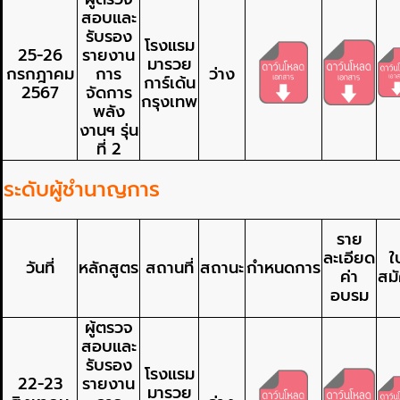
สอบและ
รับรอง
โรงแรม
25-26
รายงาน
มารวย
กรกฎาคม
การ
ว่าง
การ์เด้น
2567
จัดการ
กรุงเทพ
พลัง
งานฯ รุ่น
ที่ 2
ระดับผู้ชำนาญการ
ราย
ละเอียด
ใ
วันที่
หลักสูตร
สถานที่
สถานะ
กำหนดการ
ค่า
สม
อบรม
ผู้ตรวจ
สอบและ
รับรอง
โรงแรม
22-23
รายงาน
มารวย