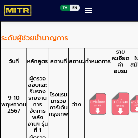
TH
EN
ระดับผู้ช่วยชำนาญการ
ราย
ละเอียด
ใ
วันที่
หลักสูตร
สถานที่
สถานะ
กำหนดการ
ค่า
สม
อบรม
ผู้ตรวจ
สอบและ
รับรอง
โรงแรม
9-10
รายงาน
มารวย
พฤษภาคม
การ
ว่าง
การ์เด้น
2567
จัดการ
กรุงเทพ
พลัง
งานฯ รุ่น
ที่ 1
ผู้ตรวจ