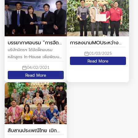
บรรยากาศอบรม “การจัด
การลงนามMOUระหว่าง
เตรียมไฟแรงสูงและ
บริษัท มิตรเทคนิคัลคอนซัล
บริษัทมิตรฯ ได้จัดฝึกอบรม
01/03/2025
ออกแบบห้องเครื่องระบบ
แท้นท์ จำกัด และ
หลักสูตร In-House เพื่อพัฒนา
Read More
ไฟฟ้าของอาคารแต่ละ
มหาวิทยาลัยเทคโนโลยีราช
ทักษะความรู้แก่วิศวกรอย่างต่อ
04/02/2021
ประเภท”
มงคลรัตนโกสินทร์
เนื่องตามแผนฝึกอบรมและพัฒนา
Read More
บุคลากรประจำปี 2564 โดยส่ง
เสริมให้ระดับ Project Engineer
ขึ้นไป เป็นวิทยากรถ่ายทอดความรู้
แก่ทีมงาน ซึ่งได้จัดอบรม
หลักสูตรแรกของปี ในหัวข้อ “การ
จัดเตรียมไฟแรงสูงและออกแบบ
ห้องเครื่องระบบไ
สืบสานประเพณีไทย เบิก
บานใจวันสงกรานต์ ประจำปี