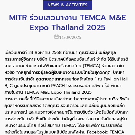
NEWS & ACTIVITIES
MITR ร่วมเสวนางาน TEMCA M&E
Expo Thailand 2025
11/09/2025
เมื่อวันเสาร์ที่ 23 สิงหาคม 2568 ที่ผ่านมา
คุณวิโรจน์ เมล์ลุสกุล
กรรมการผู้จัดการ
บริษัท มิตรเทคนิคัลคอนซัลแท้นท์ จำกัด ได้รับเกียรติ
จาก สมาคมช่างเหมาไฟฟ้าและเครื่องกลไทย (TEMCA) ร่วมเสวนาใน
หัวข้อ
“กลยุทธ์การอยู่รอดผู้รับเหมางานระบบไทยในยุควิกฤต: ปัญหา
การชำระเงินล่าช้า จุดตายอุตสาหกรรมก่อสร้างไทย ”
ณ Pavilion Hall
B, C ศูนย์ประชุมนานาชาติ PEACH โรงแรมรอยัล คลิฟ กรุ๊ป พัทยา
ภายในงาน TEMCA M&E Expo Thailand 2025
การเสวนาครั้งนี้ได้รับความสนใจอย่างกว้างขวางจากผู้ประกอบวิชาชีพใน
อุตสาหกรรมก่อสร้าง โดยคุณวิโรจน์ได้ร่วมแลกเปลี่ยนมุมมองเชิงลึก
ประสบการณ์ และแนวทางเชิงกลยุทธ์ในการปรับตัว เพื่อรับมือกับปัญหา
การชำระเงินล่าช้า ซึ่งเป็นประเด็นสำคัญที่ส่งผลต่อความยั่งยืนของผู้รับ
เหมางานระบบไทย ทั้งนี้ สมาคม TEMCA ได้เผยแพร่การบรรยายดัง
กล่าวทั้งในงานและในรูปแบบคลิปย้อนหลังผ่าน Facebook:
TEMCA