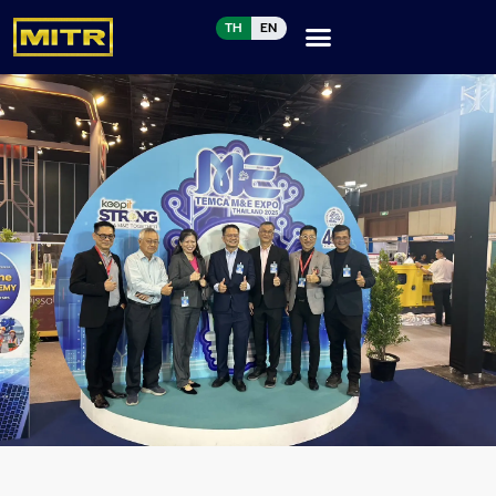
TH
EN