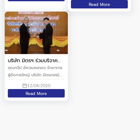
Read More
บริษัท มิตรฯ ร่วมบริจาค
เงินเพื่อสนับสนุนการศึกษา
คุณทวีป อัศวแสงทอง รักษาการ
จัดซื้อครุภัณฑ์ระบบ
ผู้จัดการใหญ่ บริษัท มิตรเทคนิคัล
สารสนเทศมหาวิทยาลัย
คอนซัลแท้นท์ จำกัด (MITR) ได้
12/04/2020
เทคโนโลยีพระจอมเกล้า
เข้าร่วมพิธีรับมอบโล่และเกียรติ
Read More
ธนบุรี
บัตร เนื่องในวันสถาปนา
มหาวิทยาลัยเทคโนโลยี
พระจอมเกล้าธนบุรี เมื่อวันที่ 4
กุมภาพันธ์ 2556 โดยบริษัทมิตรฯ
ได้ร่วมบริจาคเงินเพื่อสนับสนุนการ
ศึกษาจัดซื้อครุภัณฑ์ระบบ
สารสนเทศ ให้กับมหา