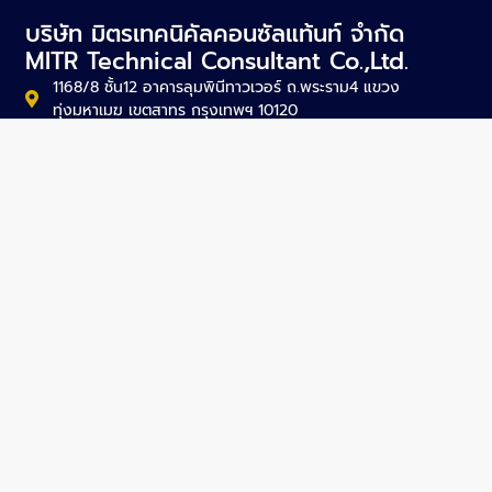
บริษัท มิตรเทคนิคัลคอนซัลแท้นท์ จำกัด
MITR Technical Consultant Co.,Ltd.
1168/8 ชั้น12 อาคารลุมพินีทาวเวอร์ ถ.พระราม4 แขวง
ทุ่งมหาเมฆ เขตสาทร กรุงเทพฯ 10120
mitr@mitr.com
+66-2679-9079-84
+66-2679-9085
SITEMAP
About Us
Projects
Activities
News
Articles
Careers
Contact