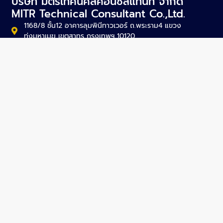
บริษัท มิตรเทคนิคัลคอนซัลแท้นท์ จำกัด
MITR Technical Consultant Co.,Ltd.
1168/8 ชั้น12 อาคารลุมพินีทาวเวอร์ ถ.พระราม4 แขวง
ทุ่งมหาเมฆ เขตสาทร กรุงเทพฯ 10120
mitr@mitr.com
+66-2679-9079-84
+66-2679-9085
SITEMAP
About Us
Projects
Activities
News
Articles
Careers
Contact