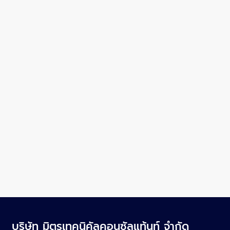
บริษัท มิตรเทคนิคัลคอนซัลแท้นท์ จำกัด