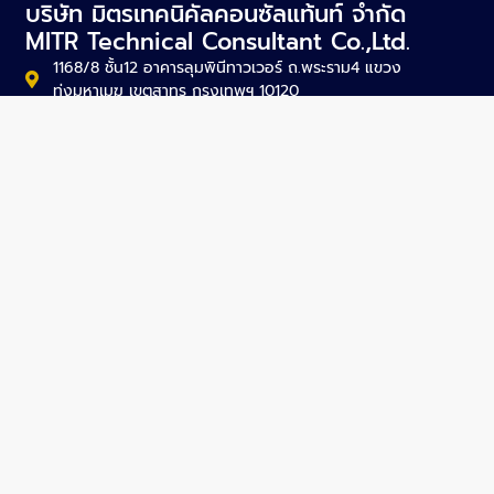
บริษัท มิตรเทคนิคัลคอนซัลแท้นท์ จำกัด
MITR Technical Consultant Co.,Ltd.
1168/8 ชั้น12 อาคารลุมพินีทาวเวอร์ ถ.พระราม4 แขวง
ทุ่งมหาเมฆ เขตสาทร กรุงเทพฯ 10120
mitr@mitr.com
+66-2679-9079-84
+66-2679-9085
SITEMAP
About Us
Projects
Activities
News
Articles
Careers
Contact