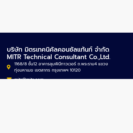
บริษัท มิตรเทคนิคัลคอนซัลแท้นท์ จำกัด
MITR Technical Consultant Co.,Ltd.
1168/8 ชั้น12 อาคารลุมพินีทาวเวอร์ ถ.พระราม4 แขวง
ทุ่งมหาเมฆ เขตสาทร กรุงเทพฯ 10120
mitr@mitr.com
+66-2679-9079-84
+66-2679-9085
SITEMAP
About Us
Projects