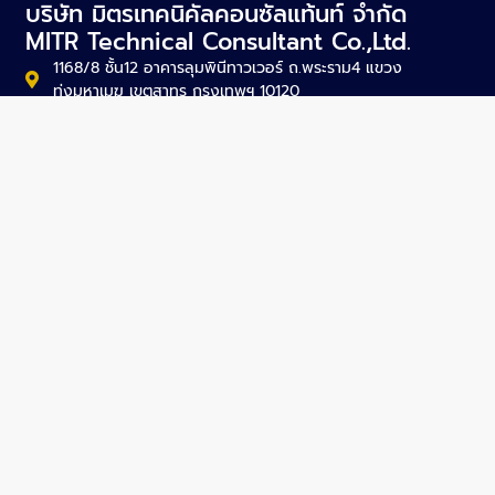
บริษัท มิตรเทคนิคัลคอนซัลแท้นท์ จำกัด
MITR Technical Consultant Co.,Ltd.
1168/8 ชั้น12 อาคารลุมพินีทาวเวอร์ ถ.พระราม4 แขวง
ทุ่งมหาเมฆ เขตสาทร กรุงเทพฯ 10120
mitr@mitr.com
+66-2679-9079-84
+66-2679-9085
SITEMAP
About Us
Projects
Activities
News
Articles
Careers
Contact